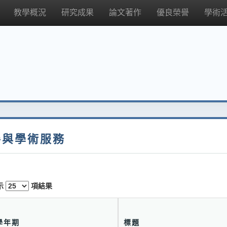
教學概況
研究成果
論文著作
優良榮譽
學術
參與學術服務
示
項結果
學年期
標題