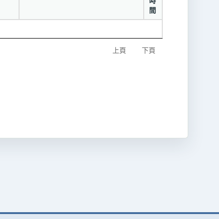
時
間
上頁
下頁