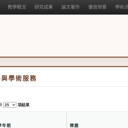
教學概況
研究成果
論文著作
優良榮譽
學術
參與學術服務
示
項結果
學年期
標題