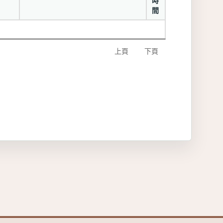
時
間
上頁
下頁