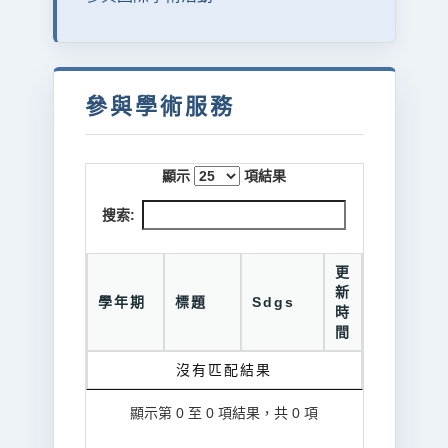
參與學術服務
顯示
項結果
搜索:
更
新
學年期
標題
Sdgs
時
間
沒有匹配結果
顯示第 0 至 0 項結果，共 0 項