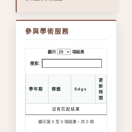
參與學術服務
顯示
項結果
搜索:
更
新
學年期
標題
Sdgs
時
間
沒有匹配結果
顯示第 0 至 0 項結果，共 0 項