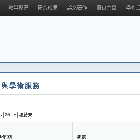
教學概況
研究成果
論文著作
優良榮譽
學術
參與學術服務
示
項結果
學年期
標題