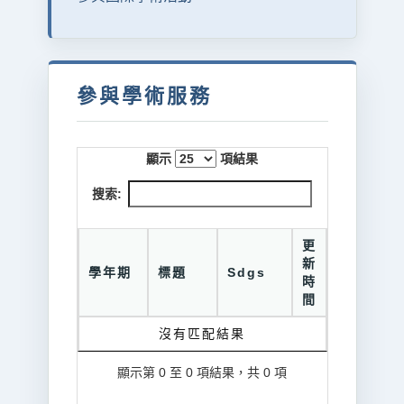
參與學術服務
顯示
項結果
搜索:
更
新
學年期
標題
Sdgs
時
間
沒有匹配結果
顯示第 0 至 0 項結果，共 0 項