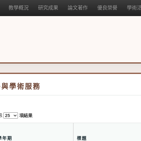
教學概況
研究成果
論文著作
優良榮譽
學術
參與學術服務
示
項結果
學年期
標題