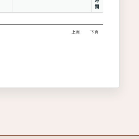
時
間
上頁
下頁