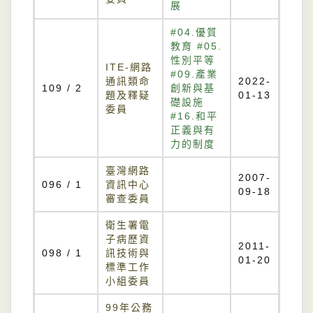
展
#04.優質
教育 #05.
性別平等
ITE-網路
#09.產業
通訊類命
2022-
109 / 2
創新與基
題及釋疑
01-13
礎設施
委員
#16.和平
正義與有
力的制度
臺灣網路
2007-
096 / 1
資訊中心
09-18
審查委員
衛生署電
子病歷資
2011-
098 / 1
訊技術與
01-20
標準工作
小組委員
99年公務