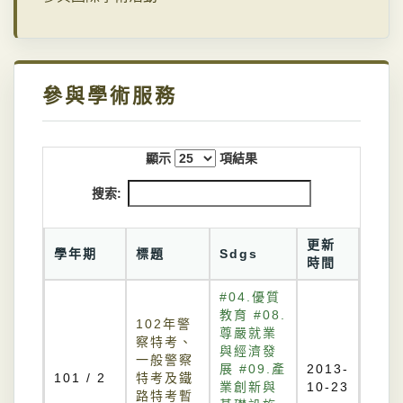
參與學術服務
顯示
項結果
搜索:
更新
學年期
標題
Sdgs
時間
#04.優質
教育 #08.
102年警
尊嚴就業
察特考、
與經濟發
一般警察
展 #09.產
2013-
101 / 2
特考及鐵
業創新與
10-23
路特考暫