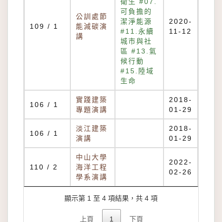
衛生 #07.
可負擔的
公訓處節
潔淨能源
2020-
109 / 1
能減碳演
#11.永續
11-12
講
城市與社
區 #13.氣
候行動
#15.陸域
生命
實踐建築
2018-
106 / 1
專題演講
01-29
淡江建築
2018-
106 / 1
演講
01-29
中山大學
2022-
110 / 2
海洋工程
02-26
學系演講
顯示第 1 至 4 項結果，共 4 項
上頁
1
下頁