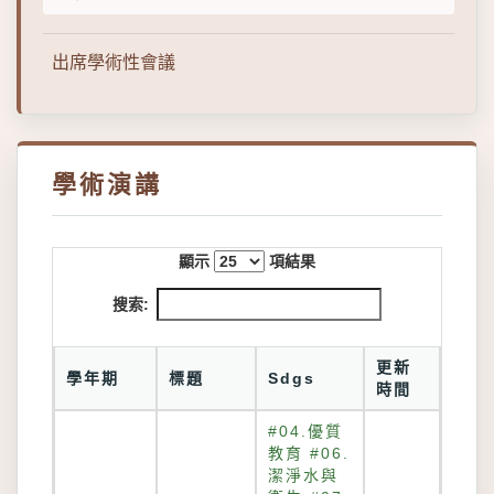
出席學術性會議
學術演講
顯示
項結果
搜索:
更新
學年期
標題
Sdgs
時間
#04.優質
教育 #06.
潔淨水與