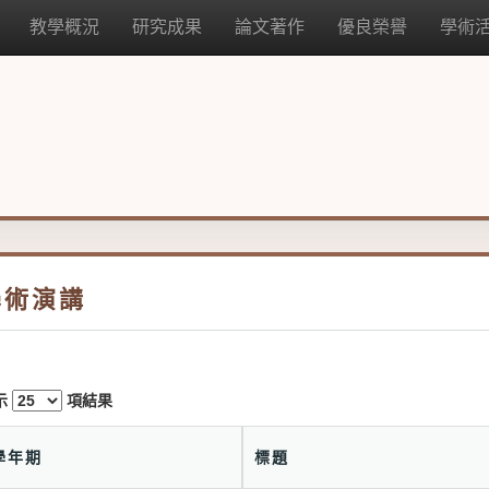
教學概況
研究成果
論文著作
優良榮譽
學術
學術演講
示
項結果
學年期
標題