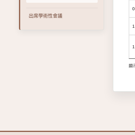
0
出席學術性會議
1
1
顯示