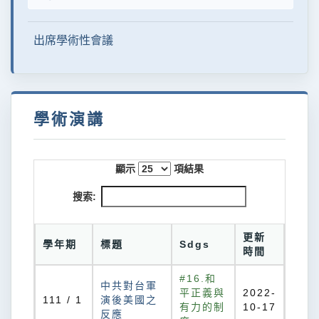
出席學術性會議
學術演講
顯示
項結果
搜索:
更新
學年期
標題
Sdgs
時間
#16.和
中共對台軍
平正義與
2022-
111 / 1
演後美國之
有力的制
10-17
反應