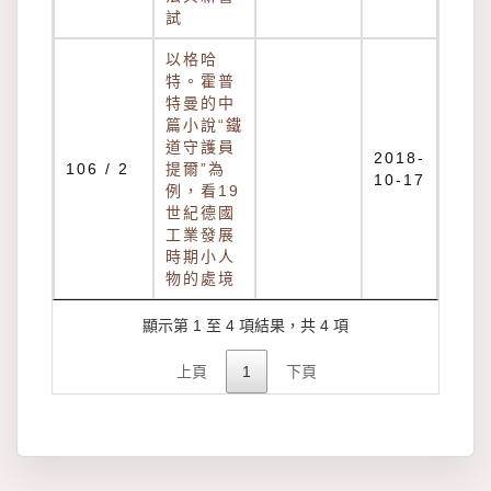
試
以格哈
特。霍普
特曼的中
篇小說“鐵
道守護員
2018-
106 / 2
提爾”為
10-17
例，看19
世紀德國
工業發展
時期小人
物的處境
顯示第 1 至 4 項結果，共 4 項
上頁
1
下頁