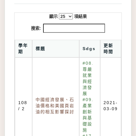
顯示
項結果
搜索:
學年
更新
標題
Sdgs
期
時間
#08.
尊嚴
就業
與經
濟發
展
中國經濟發展、石
#09.
108
2021-
油價格和美國頁岩
產業
/ 2
03-09
油的相互影響探討
創新
與基
礎設
施