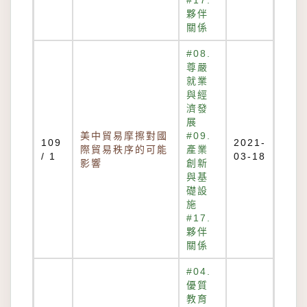
#17.
夥伴
關係
#08.
尊嚴
就業
與經
濟發
展
美中貿易摩擦對國
#09.
109
2021-
際貿易秩序的可能
產業
/ 1
03-18
影響
創新
與基
礎設
施
#17.
夥伴
關係
#04.
優質
教育