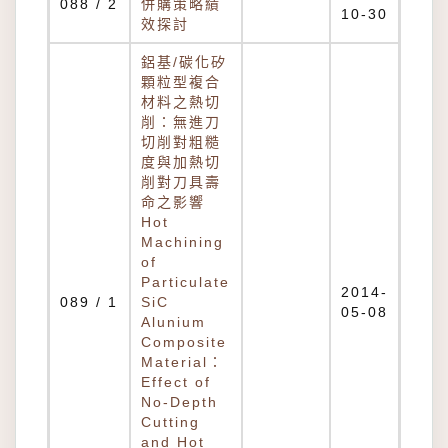
088 / 2
併購策略績
10-30
效探討
鋁基/碳化矽
顆粒型複合
材料之熱切
削：無進刀
切削對粗糙
度與加熱切
削對刀具壽
命之影響
Hot
Machining
of
Particulate
2014-
089 / 1
SiC
05-08
Alunium
Composite
Material：
Effect of
No-Depth
Cutting
and Hot