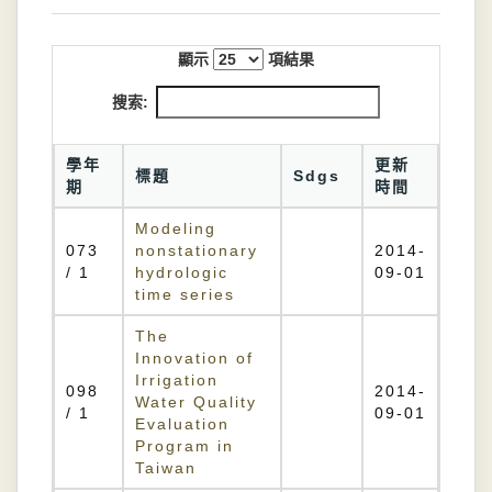
顯示
項結果
搜索:
學年
更新
標題
Sdgs
期
時間
Modeling
073
nonstationary
2014-
/ 1
hydrologic
09-01
time series
The
Innovation of
Irrigation
098
2014-
Water Quality
/ 1
09-01
Evaluation
Program in
Taiwan