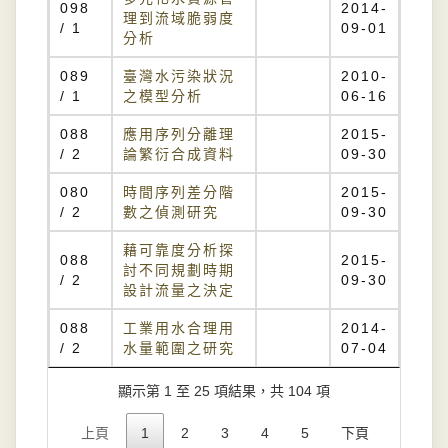
098
2014-
理到流域脆弱度
/ 1
09-01
分析
089
臺灣水污染狀況
2010-
/ 1
之模型分析
06-16
088
應用序列分離理
2015-
/ 2
論繁衍合成資料
09-30
080
時間序列差分階
2015-
/ 2
數之偵測研究
09-30
藉可靠度分析探
088
2015-
討不同規劃時期
/ 2
09-30
設計流量之決定
088
工業用水合理用
2014-
/ 2
水量範圍之研究
07-04
顯示第 1 至 25 項結果，共 104 項
上頁
1
2
3
4
5
下頁