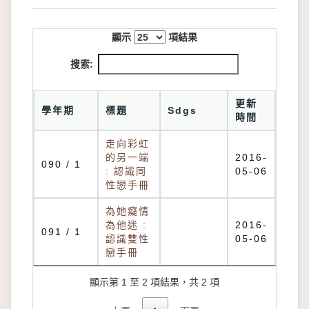
顯示
項結果
搜索:
更新
學年期
標題
Sdgs
時間
走向彩虹
的另一端
2016-
090 / 1
: 認識同
05-06
性戀手冊
為她癡情
為他迷 :
2016-
091 / 1
認識雙性
05-06
戀手冊
顯示第 1 至 2 項結果，共 2 項