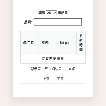
顯示
項結果
搜索:
更
新
學年期
標題
Sdgs
時
間
沒有匹配結果
顯示第 0 至 0 項結果，共 0 項
上頁
下頁