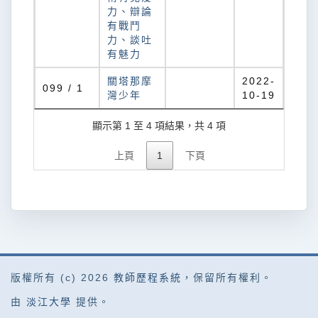
力、辯論
有戰鬥
力、談吐
有魅力
關塔那摩
2022-
099 / 1
灣少年
10-19
顯示第 1 至 4 項結果，共 4 項
上頁
1
下頁
版權所有 (c) 2026
教師歷程系統
，保留所有權利。
由
淡江大學
提供。