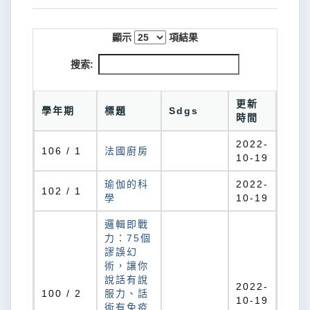
顯示
項結果
搜索:
更新
學年期
標題
Sdgs
時間
2022-
106 / 1
法國廚房
10-19
瑜伽的科
2022-
102 / 1
學
10-19
邏輯即戰
力：75個
謬誤幻
術，讓你
說話有說
2022-
100 / 2
服力、話
10-19
術有免疫