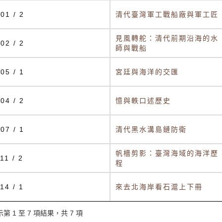
01 / 2
清代臺灣軍工戰船廠與軍工匠
見風轉舵：清代前期沿海的水
02 / 2
師與戰船
05 / 1
宮廷與海洋的交匯
04 / 2
憶與軼口述歷史
07 / 1
清代黑水溝島鏈防衛
帆檣剪影：臺灣海域的海洋歷
11 / 2
程
14 / 1
來去北海岸看石滬上下冊
第 1 至 7 項結果，共 7 項