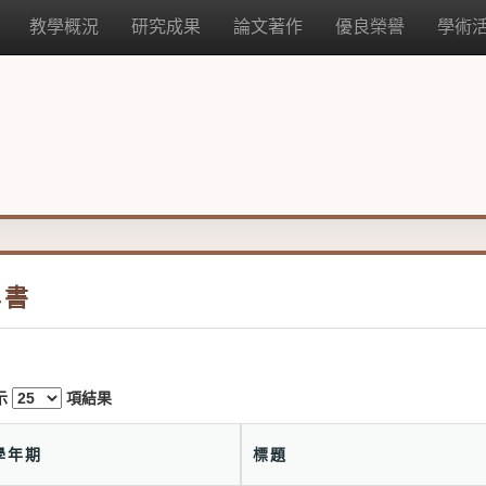
教學概況
研究成果
論文著作
優良榮譽
學術
專書
示
項結果
學年期
標題