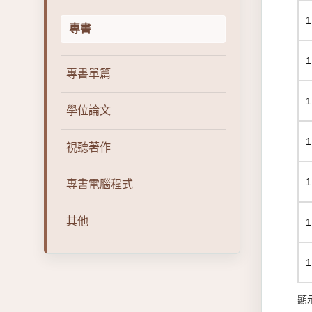
1
專書
1
專書單篇
1
學位論文
1
視聽著作
1
專書電腦程式
其他
1
1
顯示