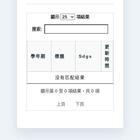
顯示
項結果
搜索:
更
新
學年期
標題
Sdgs
時
間
沒有匹配結果
顯示第 0 至 0 項結果，共 0 項
上頁
下頁