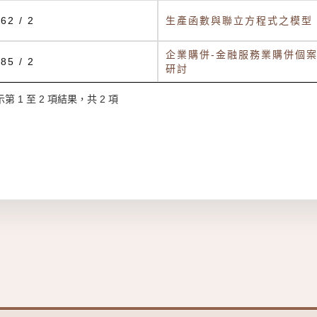
62 / 2
生產函數與聯立方程式之模型
企業購併-金融服務業購併個
85 / 2
研討
第 1 至 2 項結果，共 2 項