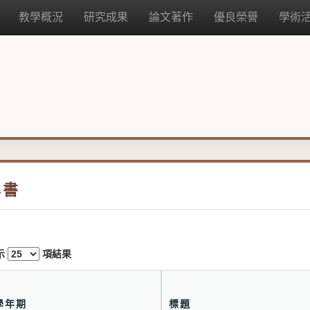
教學概況
研究成果
論文著作
優良榮譽
學術
專書
示
項結果
學年期
標題