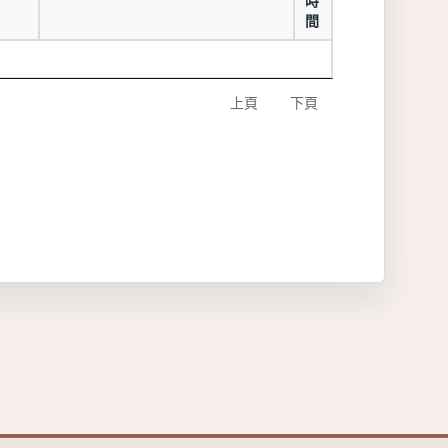
時
間
上頁
下頁