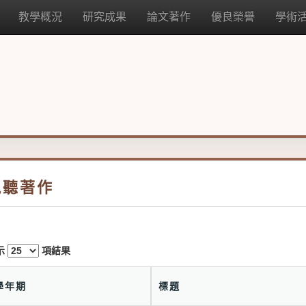
教學概況
研究成果
論文著作
優良榮譽
學術
視聽著作
示
項結果
學年期
標題