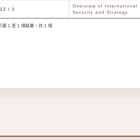
Overview of International
12 / 1
Security and Strategy
第 1 至 1 項結果，共 1 項