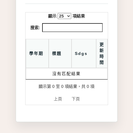
顯示
項結果
搜索:
更
新
學年期
標題
Sdgs
時
間
沒有匹配結果
顯示第 0 至 0 項結果，共 0 項
上頁
下頁