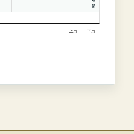
時
間
上頁
下頁