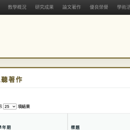
教學概況
研究成果
論文著作
優良榮譽
學術
視聽著作
示
項結果
學年期
標題