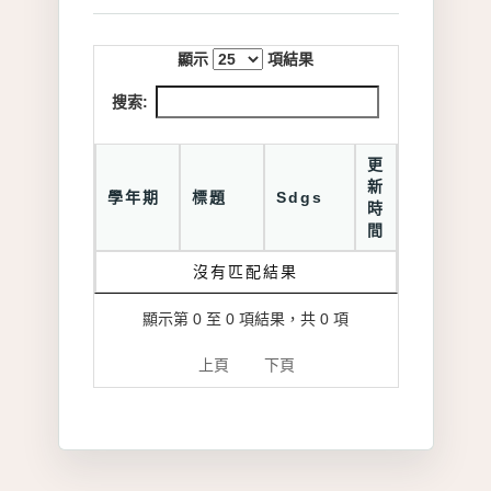
顯示
項結果
搜索:
更
新
學年期
標題
Sdgs
時
間
沒有匹配結果
顯示第 0 至 0 項結果，共 0 項
上頁
下頁