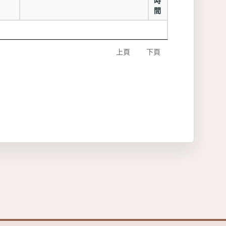
時
間
上頁
下頁