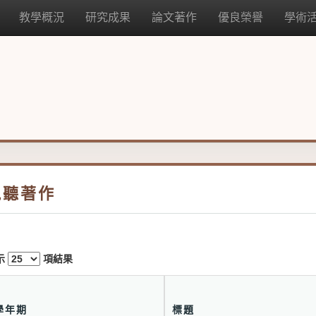
教學概況
研究成果
論文著作
優良榮譽
學術
視聽著作
示
項結果
學年期
標題