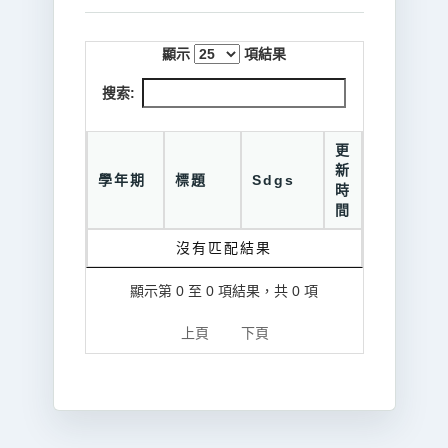
顯示
項結果
搜索:
更
新
學年期
標題
Sdgs
時
間
沒有匹配結果
顯示第 0 至 0 項結果，共 0 項
上頁
下頁