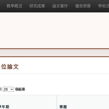
教學概況
研究成果
論文著作
優良榮譽
學術
學位論文
示
項結果
學年期
標題