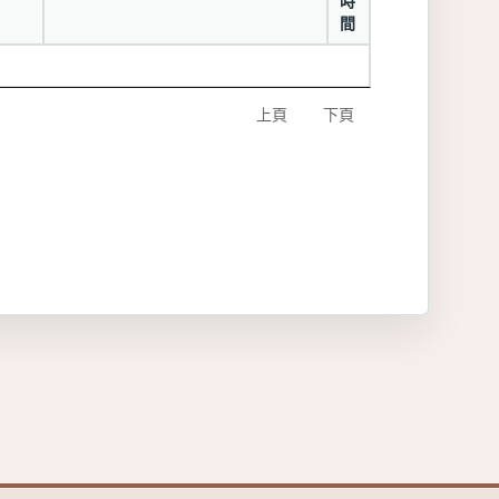
時
間
上頁
下頁