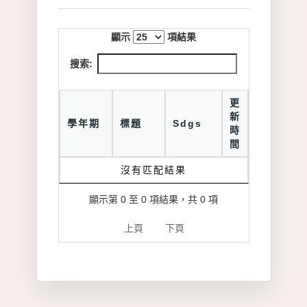
顯示
項結果
搜索:
更
新
學年期
標題
Sdgs
時
間
沒有匹配結果
顯示第 0 至 0 項結果，共 0 項
上頁
下頁