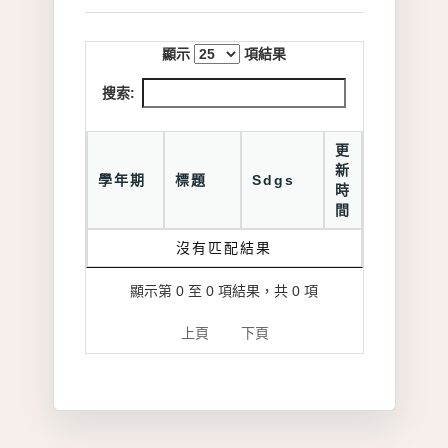
顯示
項結果
搜索:
更
新
學年期
標題
Sdgs
時
間
沒有匹配結果
顯示第 0 至 0 項結果，共 0 項
上頁
下頁