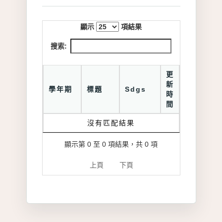
顯示
項結果
搜索:
更
新
學年期
標題
Sdgs
時
間
沒有匹配結果
顯示第 0 至 0 項結果，共 0 項
上頁
下頁