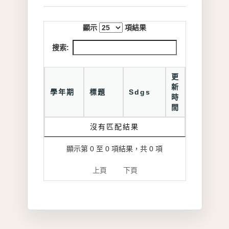
顯示
項結果
搜索:
更
新
學年期
標題
Sdgs
時
間
沒有匹配結果
顯示第 0 至 0 項結果，共 0 項
上頁
下頁