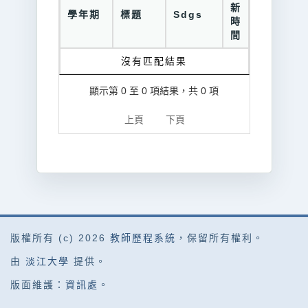
新
學年期
標題
Sdgs
時
間
沒有匹配結果
顯示第 0 至 0 項結果，共 0 項
上頁
下頁
版權所有 (c) 2026
教師歷程系統
，保留所有權利。
由
淡江大學
提供。
版面維護：
資訊處
。