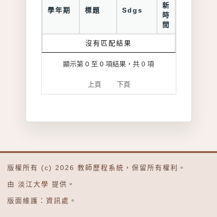
新
學年期
標題
Sdgs
時
間
沒有匹配結果
顯示第 0 至 0 項結果，共 0 項
上頁
下頁
版權所有 (c) 2026
教師歷程系統
，保留所有權利。
由
淡江大學
提供。
版面維護：
資訊處
。