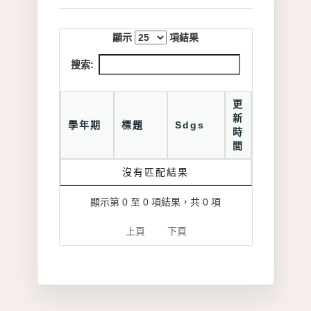
顯示
項結果
搜索:
更
新
學年期
標題
Sdgs
時
間
沒有匹配結果
顯示第 0 至 0 項結果，共 0 項
上頁
下頁