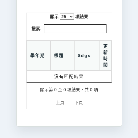
顯示
項結果
搜索:
更
新
學年期
標題
Sdgs
時
間
沒有匹配結果
顯示第 0 至 0 項結果，共 0 項
上頁
下頁