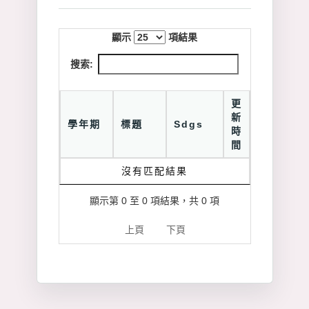
顯示
項結果
搜索:
更
新
學年期
標題
Sdgs
時
間
沒有匹配結果
顯示第 0 至 0 項結果，共 0 項
上頁
下頁