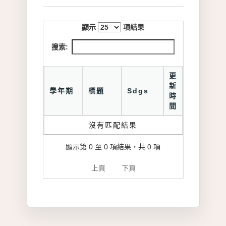
顯示
項結果
搜索:
更
新
學年期
標題
Sdgs
時
間
沒有匹配結果
顯示第 0 至 0 項結果，共 0 項
上頁
下頁