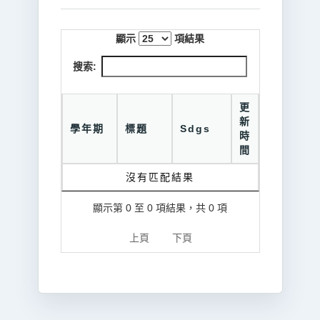
顯示
項結果
搜索:
更
新
學年期
標題
Sdgs
時
間
沒有匹配結果
顯示第 0 至 0 項結果，共 0 項
上頁
下頁