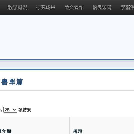
教學概況
研究成果
論文著作
優良榮譽
學術
專書單篇
示
項結果
學年期
標題