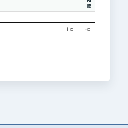
時
間
上頁
下頁