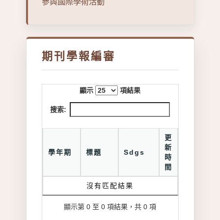
參與國際學術活動
期刊學報編審
顯示
項結果
搜索:
更
新
學年期
標題
Sdgs
時
間
沒有匹配結果
顯示第 0 至 0 項結果，共 0 項