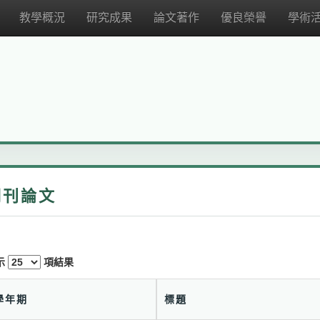
教學概況
研究成果
論文著作
優良榮譽
學術
期刊論文
示
項結果
學年期
標題