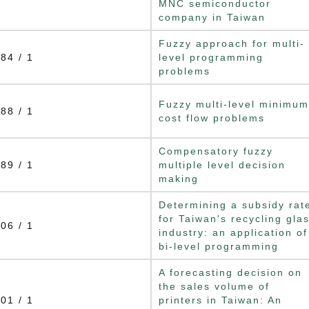
MNC semiconductor
company in Taiwan
Fuzzy approach for multi-
84 / 1
level programming
problems
Fuzzy multi-level minimum
88 / 1
cost flow problems
Compensatory fuzzy
89 / 1
multiple level decision
making
Determining a subsidy rat
for Taiwan's recycling gla
06 / 1
industry: an application of
bi-level programming
A forecasting decision on
the sales volume of
01 / 1
printers in Taiwan: An