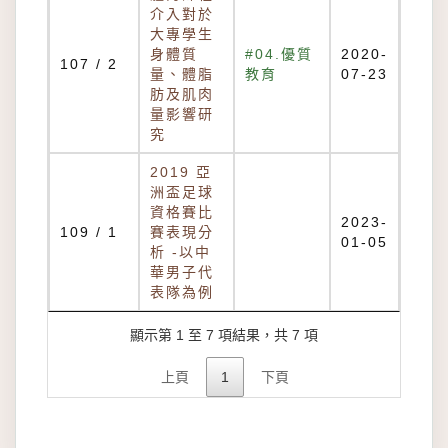
介入對於
大專學生
身體質
#04.優質
2020-
107 / 2
量、體脂
教育
07-23
肪及肌肉
量影響研
究
2019 亞
洲盃足球
資格賽比
2023-
109 / 1
賽表現分
01-05
析 -以中
華男子代
表隊為例
顯示第 1 至 7 項結果，共 7 項
上頁
1
下頁