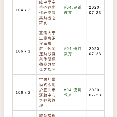
級中學空
手道運動
#04.優質
2020-
104 / 2
代表隊參
教育
07-23
與動機之
研究
臺灣大學
生體育課
程滿意
度、休閒
#04.優質
2020-
106 / 1
運動態度
教育
07-23
與休閒運
動參與關
係之探究
空間計量
模式應用
於臺北市
#04.優質
2020-
106 / 2
運動中心
教育
07-23
之經營管
理
體育課程