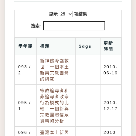
顯示
項結果
搜索:
更新
學年期
標題
Sdgs
時間
新神佛降臨救
093 /
世：一個本土
2010-
2
新興宗教團體
06-16
的研究
宗教追尋者和
非追尋者改宗
095 /
行為模式的比
2010-
1
較：一個新興
12-17
宗教團體信眾
資料的分析
096 /
臺灣本土新興
2010-