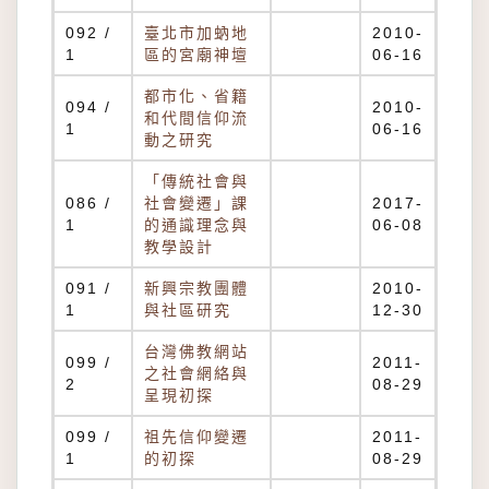
092 /
臺北市加蚋地
2010-
1
區的宮廟神壇
06-16
都市化、省籍
094 /
2010-
和代間信仰流
1
06-16
動之研究
「傳統社會與
086 /
社會變遷」課
2017-
1
的通識理念與
06-08
教學設計
091 /
新興宗教團體
2010-
1
與社區研究
12-30
台灣佛教網站
099 /
2011-
之社會網絡與
2
08-29
呈現初探
099 /
祖先信仰變遷
2011-
1
的初探
08-29