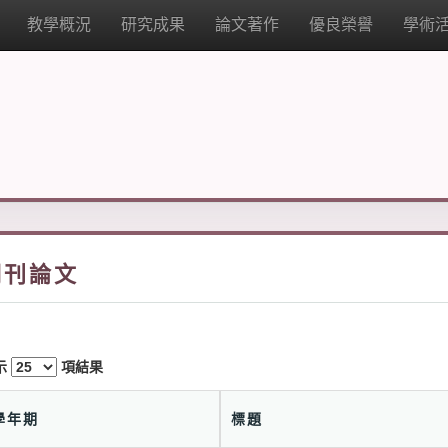
教學概況
研究成果
論文著作
優良榮譽
學術
期刊論文
示
項結果
學年期
標題