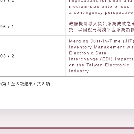
87 / 1
implications for small and
medium-size enterprises :
a contingency perspective
政府機關導入資訊系統成效之
96 / 1
究--以國稅局稅務平臺系統為
Merging Just-in-Time (JIT
Inventory Management wit
Electronic Data
03 / 2
Interchange (EDI) Impacts
on the Taiwan Electronic
Industry
第 1 至 8 項結果，共 8 項