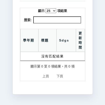
顯示
項結果
搜索:
更
新
學年期
標題
Sdgs
時
間
沒有匹配結果
顯示第 0 至 0 項結果，共 0 項
上頁
下頁