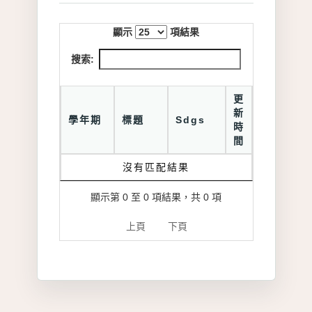
顯示
項結果
搜索:
更
新
學年期
標題
Sdgs
時
間
沒有匹配結果
顯示第 0 至 0 項結果，共 0 項
上頁
下頁