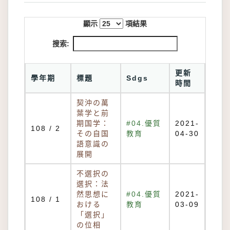
顯示
項結果
搜索:
更新
學年期
標題
Sdgs
時間
契沖の萬
葉学と前
期国学：
#04.優質
2021-
108 / 2
その自国
教育
04-30
語意識の
展開
不選択の
選択：法
然思想に
#04.優質
2021-
108 / 1
おける
教育
03-09
「選択」
の位相