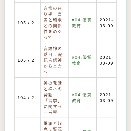
言霊の在
り処：言
霊と和歌
#04.優質
2021-
105 / 2
との関係
教育
03-09
性をめぐ
って
言語神の
落日 : 記
#04.優質
2021-
105 / 2
紀言語神
教育
03-09
から言霊
へ
神の発話
と神への
発話：
#04.優質
2021-
104 / 2
「言挙」
教育
03-09
に関する
一考察
継承と超
克：賀茂