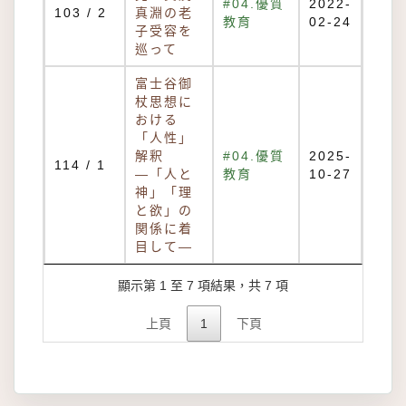
#04.優質
2022-
103 / 2
真淵の老
教育
02-24
子受容を
巡って
富士谷御
杖思想に
おける
「人性」
解釈
#04.優質
2025-
114 / 1
―「人と
教育
10-27
神」「理
と欲」の
関係に着
目して―
顯示第 1 至 7 項結果，共 7 項
上頁
1
下頁