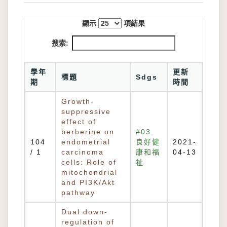
顯示
項結果
搜索:
學年
更新
標題
Sdgs
期
時間
Growth-
suppressive
effect of
berberine on
#03.
104
endometrial
良好健
2021-
/ 1
carcinoma
康和福
04-13
cells: Role of
祉
mitochondrial
and PI3K/Akt
pathway
Dual down-
regulation of