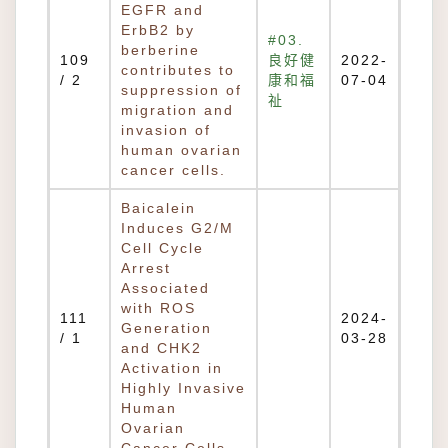
EGFR and
ErbB2 by
#03.
berberine
109
良好健
2022-
contributes to
/ 2
康和福
07-04
suppression of
祉
migration and
invasion of
human ovarian
cancer cells.
Baicalein
Induces G2/M
Cell Cycle
Arrest
Associated
with ROS
111
2024-
Generation
/ 1
03-28
and CHK2
Activation in
Highly Invasive
Human
Ovarian