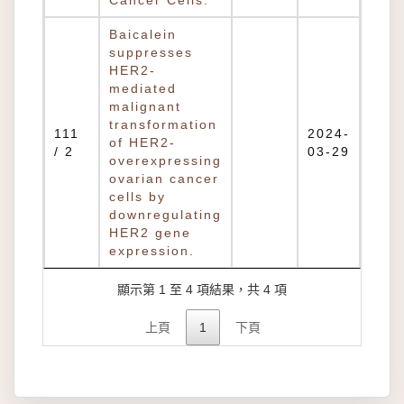
Cancer Cells.
Baicalein
suppresses
HER2-
mediated
malignant
transformation
111
2024-
of HER2-
/ 2
03-29
overexpressing
ovarian cancer
cells by
downregulating
HER2 gene
expression.
顯示第 1 至 4 項結果，共 4 項
上頁
1
下頁